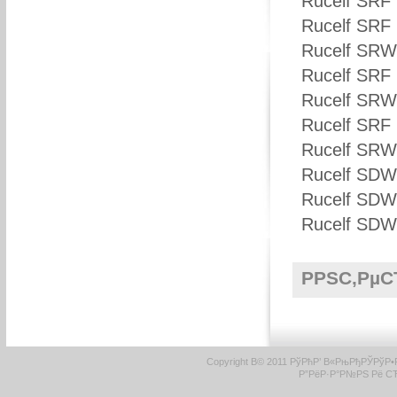
Rucelf SRF 
Rucelf SRF 
Rucelf SRW 
Rucelf SRF 
Rucelf SRW 
Rucelf SRF 
Rucelf SRW 
Rucelf SDW
Rucelf SDW
Rucelf SDW
РРЅС‚Рµ
Copyright В© 2011 РўРћР’ В«РњРђРЎРў
Р”РёР·Р°Р№РЅ Рё С