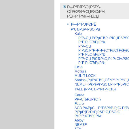
Р—Р°РЈРЅС‡РЅРЅ-
СЃРЄРЅР±СЏРЅС‹РΜ
РЁР·РҐРΜР»РЁСЏ
Р—Р°РЈРЄРЁ
Р’СЂРµР·РЅС‹Рµ
Kale
Р”Р»СЏ РґРµСЂРµРІСЏРЅРЅ
РґРІРµСЂРµР№
Р”Р»СЏ
РјРµС‚Р°Р»Р»РёС‡РµСЃРєР
РґРІРµСЂРµР№
Р”Р»СЏ РїСЂРѕС„РёР»СЊРЅ
РґРІРµСЂРµР№
CISA
Mottura
MUL-T-LOCK
Santos (РџРѕСЂС‚СѓРіР°Р»РёСЏ
NEMEF (РќРёРґРµСЂР»Р°РЅРґС
YALE (РР·СЂР°РёР»СЊ)
Garda
Р­Р»СЊР±РѕСЂ
Fuaro
AGB РњРµС…Р°РЅРёР·РјС‹ РґР
РјРµР¶РєРѕРјРЅР°С‚РЅС‹С…
РґРІРµСЂРµР№
Abloy
NEMEF