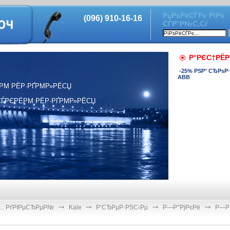
РџРѕРёСЃРє РїРѕ
(096) 910-16-16
СЃР°Р№С‚Сѓ
Р°РЄС†РЁР
-25% РЅР° СЂРѕР·
ABB
РΜ РЁР·РҐРΜР»РЁСЏ
СЃРЄРЁРΜ РЁР·РҐРΜР»РЁСЏ
С… РґРІРµСЂРµР№
Kale
Р’СЂРµР·РЅС‹Рµ
Р—Р°РјРєРё
Р—Р