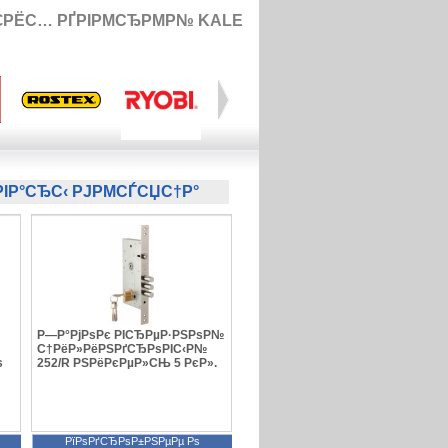
РЄРЁС… РҐРІРΜСЂРΜР№ KALE
РІР°СЂС‹ РЈРΜСЃСЏС†Р°
Р—Р°РјРѕРє РІСЂРµР·РЅРѕР№
С†РёР»РёРЅРґСЂРѕРІС‹Р№
ѕ
252/R РЅРёРєРµР»СЊ 5 РєР».
РїРѕРґСЂРѕР±РЅРµРµ Рѕ