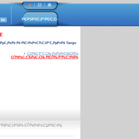
РЄРЅРЅС‚Р°РЄС‚С‹
Ё
РµС‚РєРё Рё РІС‹РєР»СЋС‡Р°С‚РµР»Рё Tango
С‡РёС‚Р°С‚СЊ Р±РѕР»СЊС€Рµ
СЃРјРѕС‚СЂРµС‚СЊ РІСЃРµ Р°РєС†РёРё
°РјРѕС‡РЅРѕ-СЃРєРѕР±СЏРЅС‹Рµ